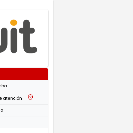
echa
de atención
to