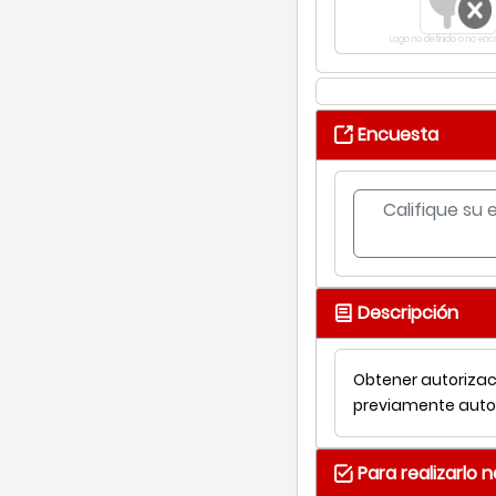
Logo no definido o no en
Encuesta
Califique su 
Descripción
Obtener autorizaci
previamente auto
Para realizarlo 