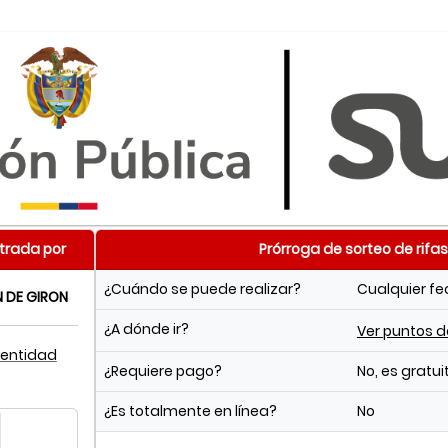
trada por
Prórroga de sorteo de rifas
¿Cuándo se puede realizar?
Cualquier f
N DE GIRON
¿A dónde ir?
Ver puntos 
 entidad
¿Requiere pago?
No, es gratui
¿Es totalmente en línea?
No