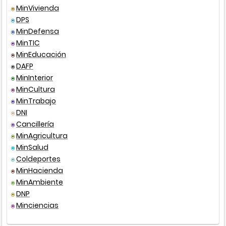
MinVivienda
Resolución
156
2011
DPS
MinDefensa
Ley
142
199
MinTIC
MinEducación
DAFP
Resolución
070
199
MinInterior
MinCultura
Decreto único
1077
201
MinTrabajo
reglamentario
DNI
Cancillería
MinAgricultura
MinSalud
Coldeportes
MinHacienda
MinAmbiente
Decreto único
1077
201
DNP
reglamentario
Minciencias