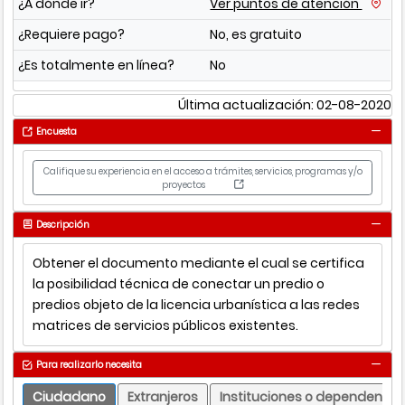
¿A dónde ir?
Ver puntos de atención
¿Requiere pago?
No, es gratuito
¿Es totalmente en línea?
No
Última actualización: 02-08-2020
Encuesta
Califique su experiencia en el acceso a trámites, servicios, programas y/o
proyectos
Descripción
Obtener el documento mediante el cual se certifica
la posibilidad técnica de conectar un predio o
predios objeto de la licencia urbanística a las redes
matrices de servicios públicos existentes.
Para realizarlo necesita
Ciudadano
Extranjeros
Instituciones o dependencia