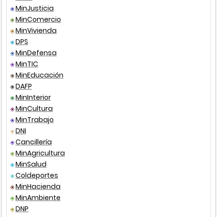
santander.gov.co
MinJusticia
Resolución
043
202
Presencial
Ver puntos de atención
MinComercio
MinVivienda
Ley
142
199
DPS
MinDefensa
Decreto único
1077
201
MinTIC
reglamentario
MinEducación
DAFP
MinInterior
MinCultura
MinTrabajo
DNI
Cancillería
MinAgricultura
MinSalud
Otra fuente
Coldeportes
de consulta
MinHacienda
MinAmbiente
DNP