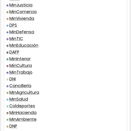
MinJusticia
MinComercio
Resolución
108
199
MinVivienda
DPS
Ley
142
199
MinDefensa
MinTIC
Resolución
424
200
MinEducación
DAFP
Decreto Ley
019
201
MinInterior
MinCultura
Decreto único
1077
201
MinTrabajo
reglamentario
DNI
Cancillería
MinAgricultura
MinSalud
Coldeportes
MinHacienda
MinAmbiente
DNP