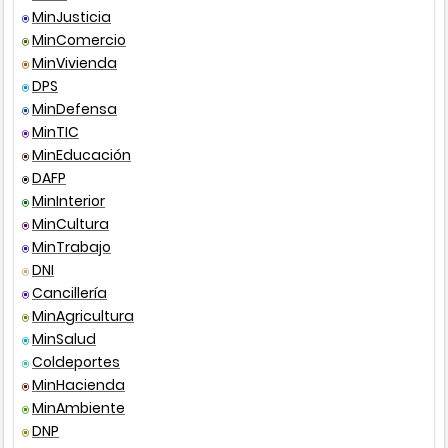
MinJusticia
MinComercio
Presencial
Acuerdo
003
2018
Mo
MinVivienda
Es
DPS
Ins
MinDefensa
Fi
Telefónico
MinTIC
Pr
MinEducación
De
DAFP
Ib
MinInterior
IN
MinCultura
Ley
358
1997
to
MinTrabajo
DNI
Ley
617
2000
to
Cancillería
MinAgricultura
Otra
MinSalud
fuente
Coldeportes
de
MinHacienda
consulta
MinAmbiente
DNP