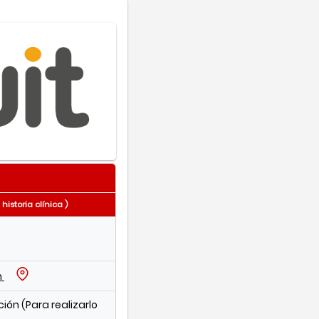
istoria clínica )
n
cción (Para realizarlo