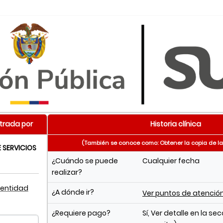
trada por
Historia clínica
(También se conoce como: Obtener la copia de la h
 SERVICIOS
¿Cuándo se puede
Cualquier fecha
realizar?
 entidad
¿A dónde ir?
Ver puntos de atenció
¿Requiere pago?
Sí, Ver detalle en la se