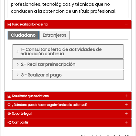
profesionales, tecnológicas y técnicas que no
conducen a la obtención de un título profesional.
Para realizarlo necesita
Ciudadano
Extranjeros
1 - Consultar oferta de actividades de
educación continua
2 - Realizar preinscripción
3 - Realizar el pago
Resultado que se obtiene
¿Dónde se puede hacer seguimiento a la solicitud?
Matrícula a un programa de trabajo y
Resultado
desarrollo humano
Soporte legal
Medio
Detalle
Compartir
T
Se obtiene de forma inmediata
Telefonico
Fijo :
(604)
4445611
- [ ext: 101 ]
- Horario :
c
8:00 a.m a 12:00m y 1:00 p.m a 5:00 p.m