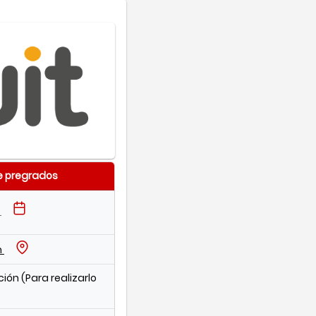
e pregrados
:
n
cción (Para realizarlo