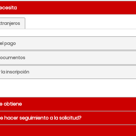
necesita
xtranjeros
r el pago
 documentos
r la inscripción
e obtiene
 hacer seguimiento a la solicitud?
tado de resultados de admitidos, opcionados o no admitidos
io
Detalle