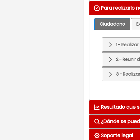
Para realizarlo 
Ciudadano
E
1 - Realiza
2 - Reunir
3 - Realiza
Resultado que s
¿Dónde se puede
Resultado
Lis
Soporte legal
Med