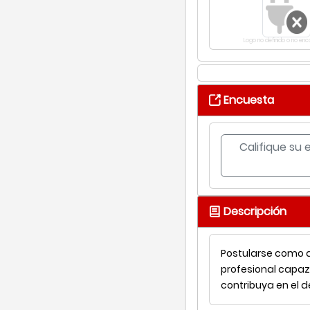
Logo no definido o no en
Encuesta
Califique su 
Descripción
Postularse como a
profesional capaz 
contribuya en el de