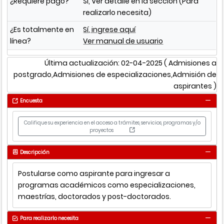
¿Requiere pago?
Sí, Ver detalle en la sección (Para
realizarlo necesita)
¿Es totalmente en
Sí, ingrese aquí
línea?
Ver manual de usuario
Última actualización: 02-04-2025
( Admisiones a
postgrado,Admisiones de especializaciones,Admisión de
aspirantes )
Encuesta
Califique su experiencia en el acceso a trámites, servicios, programas y/o
proyectos
Descripción
Postularse como aspirante para ingresar a
programas académicos como especializaciones,
maestrías, doctorados y post-doctorados.
Para realizarlo necesita