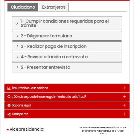
Ciudadano
Extranjeros
1 - Cumplir condiciones requeridas para el
trámite
2 - Diligenciar formulario
3 - Realizar pago de inscripción
4 - Revisar citación a entrevista
5 - Presentar entrevista
Resultado que se obtiene
¿Dónde se puede hacer seguimiento a la solicitud?
Listado de resultados de admitidos o no
Resultado
admitidos
Soporte legal
Medio
Detalle
Compartir
Se obtiene en 1 Mes(s) - (es)
WEB
Admisiones Postgrado
Presencial
Ver puntos de atención
Vicepresidencia
Sistema Único de Información de Trámites - SUIT
Observaciones:
Tipo norma
Número
Año
Departamento Administrativo de la Función