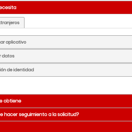
necesita
xtranjeros
ar aplicativo
ar datos
ción de identidad
e obtiene
 hacer seguimiento a la solicitud?
né del estudiante o egresado
Detalle