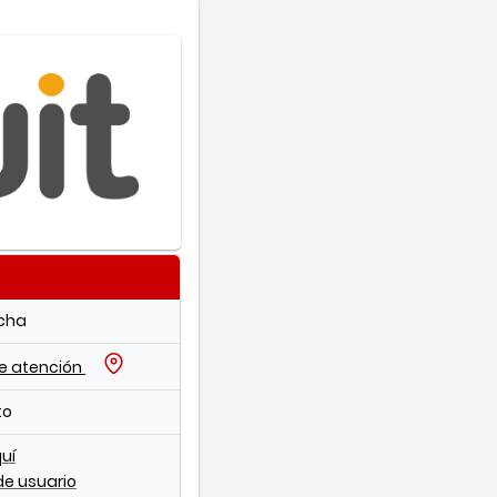
echa
de atención
to
quí
de usuario