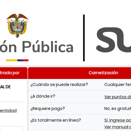
trada por
Carnetización
¿Cuándo se puede realizar?
Cualquier f
AL DE
¿A dónde ir?
Ver puntos 
¿Requiere pago?
No, es gratui
 entidad
¿Es totalmente en línea?
Sí, ingrese a
Ver manual 