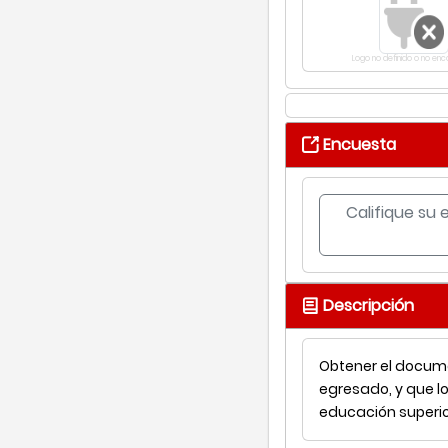
Logo no definido o no en
Encuesta
Califique su 
Descripción
Obtener el docume
egresado, y que l
educación superio