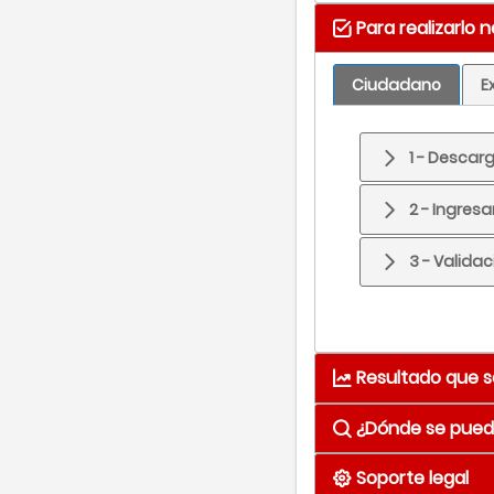
Para realizarlo 
Ciudadano
E
1 - Descarg
2 - Ingres
3 - Valida
Resultado que s
¿Dónde se puede
Resultado
Car
Soporte legal
Medio