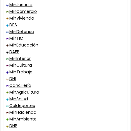
Presencial
Correo
ventanillaunica@giron-
MinJusticia
santander.gov.co
MinComercio
MinVivienda
WEB
Pagina Oficial De La Alcaldía De Girón
DPS
Acuerdo
17
2016
MinDefensa
Presencial
Ver puntos de atención
MinTIC
MinEducación
DAFP
MinInterior
Ley
14
1983
MinCultura
MinTrabajo
DNI
Ley
49
1990
Cancillería
MinAgricultura
Ley
383
1997
MinSalud
Coldeportes
Constitución
1991
MinHacienda
política de
MinAmbiente
Colombia
DNP