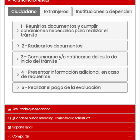
Para realizarlo necesita
Ciudadano
Extranjeros
Instituciones o dependencia
1 - Reunir los documentos y cumplir
condiciones necesarias para realizar el
trámite
2 - Radicar los documentos
3 - Comunicarse y/o notificarse del auto de
inicio del trámite
4 - Presentar información adicional, en caso
de requerirse
5 - Realizar el pago de la evaluación
Resultado que se obtiene
¿Dónde se puede hacer seguimiento a la solicitud?
Permiso ambiental para jardines
Resultado
botánicos.
Soporte legal
Medio
Detalle
Compartir