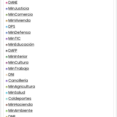
DANE
Ley
99
199
Correo electrónico
MinJusticia
MinComercio
Decreto único
1076
201
MinVivienda
reglamentario
DPS
Correo certificado
MinDefensa
MinTIC
MinEducación
DAFP
Presencial
MinInterior
MinCultura
MinTrabajo
DNI
Cancillería
MinAgricultura
MinSalud
Coldeportes
MinHacienda
MinAmbiente
DNP