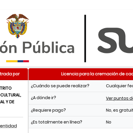
trada por
Licencia para la cremación de ca
¿Cuándo se puede realizar?
Cualquier f
STRITO
 CULTURAL,
¿A dónde ir?
Ver puntos 
AL Y DE
¿Requiere pago?
No, es gratui
¿Es totalmente en línea?
No
 entidad