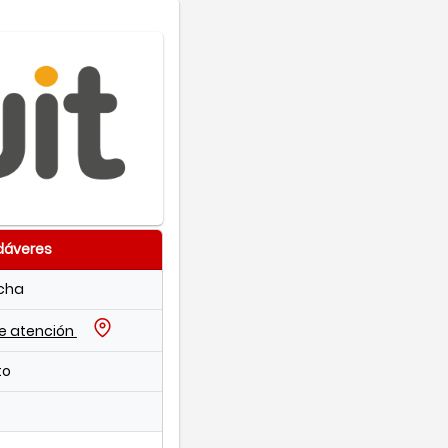
dáveres
echa
de atención
to