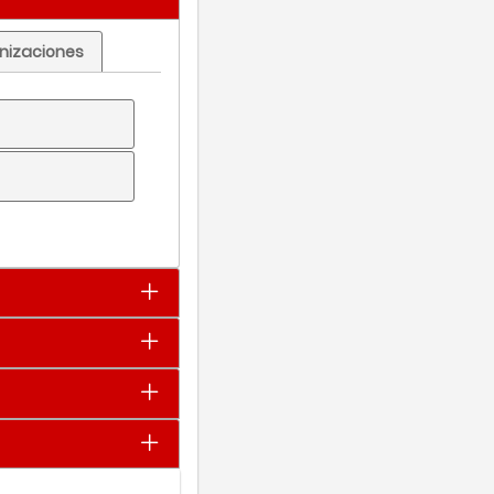
nizaciones
os o
Soporte