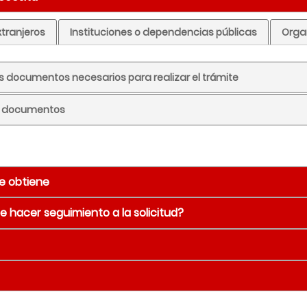
xtranjeros
Instituciones o dependencias públicas
Orga
los documentos necesarios para realizar el trámite
ar documentos
e obtiene
 hacer seguimiento a la solicitud?
encia para la cremación de un cadáver
Detalle
forma inmediata
ial
Ver puntos de atención
Títulos, capítul
Número
Año
artículos
se obtiene el resultado