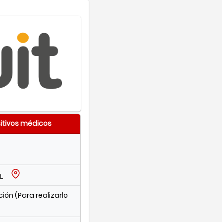
itivos médicos
n
cción (Para realizarlo