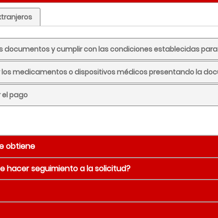
xtranjeros
 los documentos y cumplir con las condiciones establecidas para 
tar los medicamentos o dispositivos médicos presentando la d
r el pago
e obtiene
 hacer seguimiento a la solicitud?
icamento o dispositivo médico dispensado
Detalle
Hora(s) - (es)
ial
Ver puntos de atención
Títulos, capí