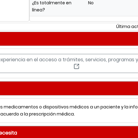
¿Es totalmente en
No
línea?
Última ac
experiencia en el acceso a trámites, servicios, programas
s medicamentos o dispositivos médicos a un paciente y la inf
cuerdo a la prescripción médica.
necesita