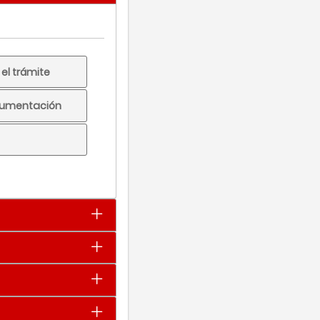
el trámite
ocumentación
tulos