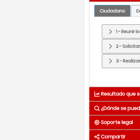
Ciudadano
E
1 - Reunir
2 - Solici
3 - Realiza
Resultado que s
¿Dónde se puede
Resultado
Med
Soporte legal
Medio
Se obtiene en 1 
Compartir
Presenc