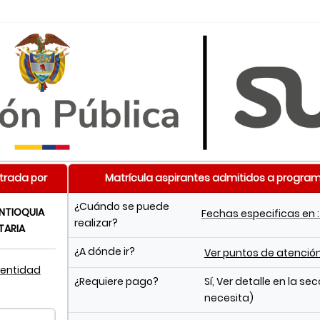
trada por
Matrícula aspirantes admitidos a progra
¿Cuándo se puede
NTIOQUIA
Fechas especificas en 
realizar?
TARIA
¿A dónde ir?
Ver puntos de atenció
 entidad
¿Requiere pago?
Sí, Ver detalle en la se
necesita)