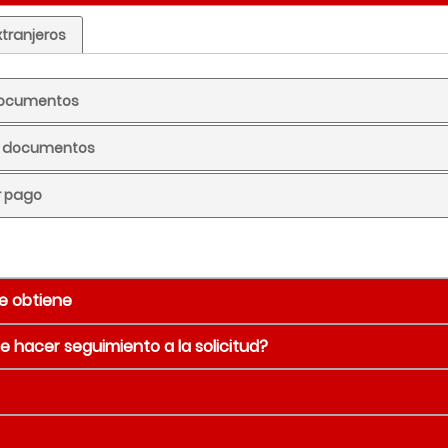
xtranjeros
 documentos
ar documentos
ar pago
e obtiene
 hacer seguimiento a la solicitud?
rícula como estudiante de pregrado
Detalle
forma inmediata
admisiones@colmayor.educ.co
Títulos, capítul