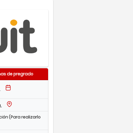
mas de pregrado
:
n
cción (Para realizarlo