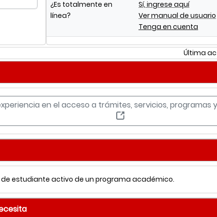
¿Es totalmente en
Sí, ingrese aquí
línea?
Ver manual de usuario
Tenga en cuenta
Última ac
experiencia en el acceso a trámites, servicios, programas
ad de estudiante activo de un programa académico.
necesita