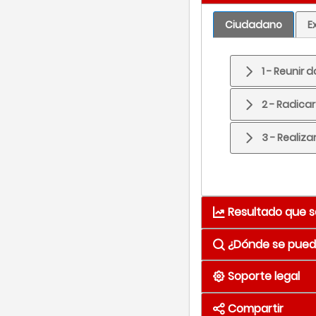
Ciudadano
E
1 - Reunir
2 - Radic
3 - Realiz
Resultado que s
¿Dónde se puede
Resultado
Mat
Soporte legal
Medio
Se obtiene de 
Compartir
Correo