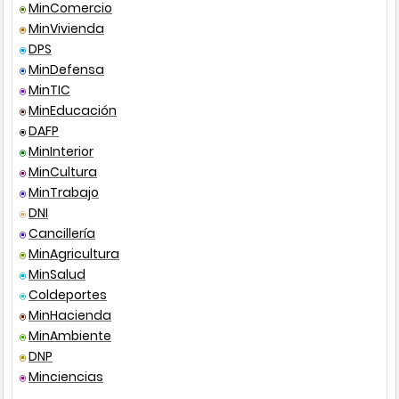
MinComercio
MinVivienda
Correo electrónico
Resolución
1651
2022
DPS
Ley
1967
2019
MinDefensa
MinTIC
Presencial
Decreto
2166
1996
MinEducación
DAFP
Decreto
1228
1995
T
MinInterior
C
MinCultura
I
MinTrabajo
DNI
Resolución
0929
1996
A
Cancillería
MinAgricultura
Decreto
407
1996
A
MinSalud
1
Coldeportes
Resolución
547
2010
A
MinHacienda
d
MinAmbiente
DNP
Resolución
0231
2011
A
Minciencias
1